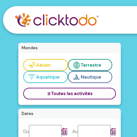
Mondes
Aérien
Terrestre
Aquatique
Nautique
Toutes les activités
Dates
Du
Au