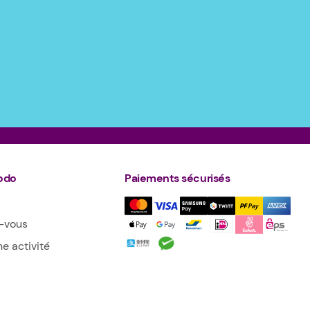
odo
Paiements sécurisés
z-vous
e activité