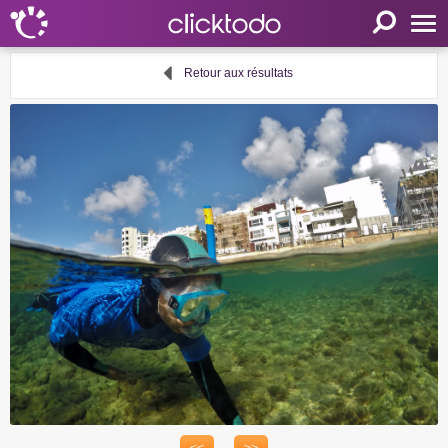
Accueil
Retour aux résultats
Paramètres
Langue
FR
EN
DE
Mon clicktodo
Connexion
Enregistrez-vous
Panier
Proposer une activité
Liens utiles