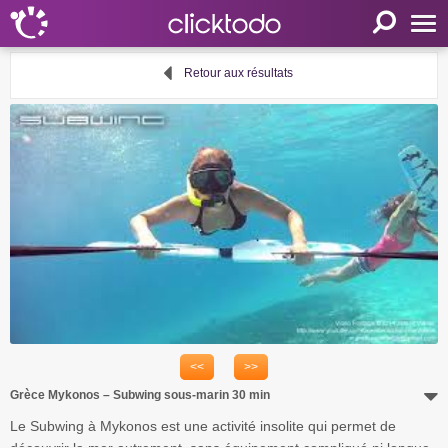
Accueil
Retour aux résultats
Paramètres
Langue
FR
EN
DE
Mon clicktodo
Connexion
Enregistrez-vous
Panier
<<
>>
Proposer une activité
Grèce Mykonos – Subwing sous-marin 30 min
Liens utiles
Le Subwing à Mykonos est une activité insolite qui permet de