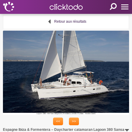
Accueil
Retour aux résultats
Paramètres
Langue
FR
EN
DE
Mon clicktodo
Connexion
Enregistrez-vous
Panier
Proposer une activité
<<
>>
Liens utiles
Espagne Ibiza & Formentera – Daycharter catamaran Lagoon 380 Sansa