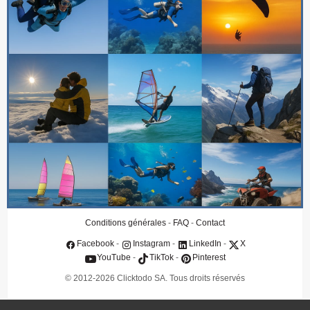
Qui sommes-nous
Contact
Clients
Conditions générales
FAQ
Protection des données
Assurance annulation
IA & Souveraineté
Politique IA & souveraineté numérique
Conditions générales
-
FAQ
-
Contact
Facebook
-
Instagram
-
LinkedIn
-
X
YouTube
-
TikTok
-
Pinterest
© 2012-2026 Clicktodo SA. Tous droits réservés