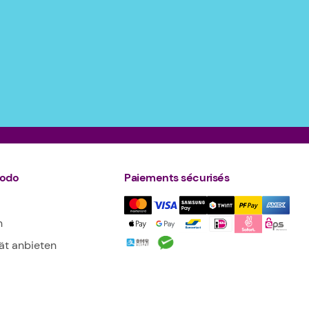
todo
Paiements sécurisés
n
tät anbieten