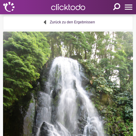
Startseite
Zurück zu den Ergebnissen
Einstellungen
Sprache
FR
EN
DE
Mein clicktodo
Anmelden
Registrieren
Warenkorb
Aktivität anbieten
Nützliche Links