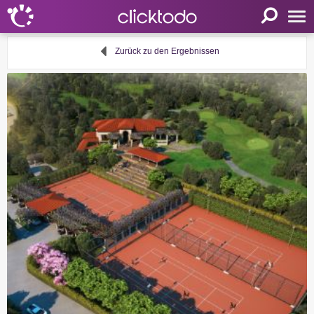
Startseite
Zurück zu den Ergebnissen
Einstellungen
Sprache
FR
EN
DE
Mein clicktodo
Anmelden
Registrieren
Warenkorb
Aktivität anbieten
Nützliche Links