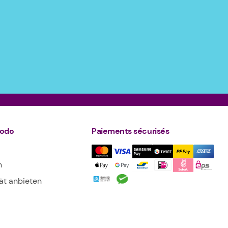
todo
Paiements sécurisés
n
tät anbieten