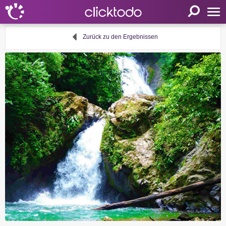
Startseite
Zurück zu den Ergebnissen
Einstellungen
Sprache
FR
EN
DE
Mein clicktodo
Anmelden
Registrieren
Warenkorb
Aktivität anbieten
Nützliche Links