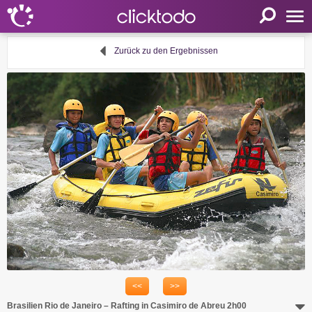
Startseite
Zurück zu den Ergebnissen
Einstellungen
Sprache
FR
EN
DE
Mein clicktodo
Anmelden
Registrieren
Warenkorb
Aktivität anbieten
<<
>>
Nützliche Links
Brasilien Rio de Janeiro – Rafting in Casimiro de Abreu 2h00