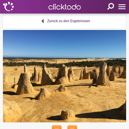
Startseite
Zurück zu den Ergebnissen
Einstellungen
Sprache
FR
EN
DE
Mein clicktodo
Anmelden
Registrieren
Warenkorb
Aktivität anbieten
Nützliche Links