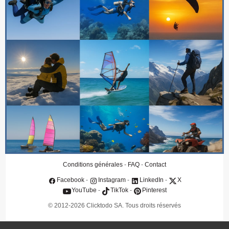
Qui sommes-nous
Contact
Clients
Conditions générales
FAQ
Protection des données
Assurance annulation
IA & Souveraineté
Politique IA & souveraineté numérique
Conditions générales
-
FAQ
-
Contact
Facebook
-
Instagram
-
LinkedIn
-
X
YouTube
-
TikTok
-
Pinterest
© 2012-2026 Clicktodo SA. Tous droits réservés