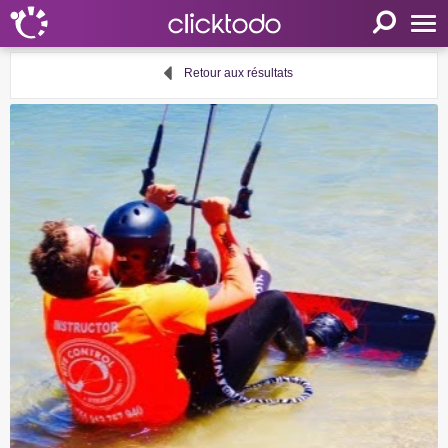
Accueil
Retour aux résultats
Paramètres
Langue
FR
EN
DE
Mon clicktodo
Connexion
Enregistrez-vous
Panier
Proposer une activité
Liens utiles