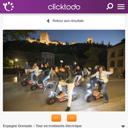
Accueil
Retour aux résultats
Paramètres
Langue
FR
EN
DE
Mon clicktodo
Connexion
Enregistrez-vous
Panier
Proposer une activité
<<
>>
Liens utiles
Espagne Grenade – Tour en trottinette électrique