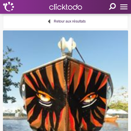
Accueil
Retour aux résultats
Paramètres
Langue
FR
EN
DE
Mon clicktodo
Connexion
Enregistrez-vous
Panier
Proposer une activité
Liens utiles