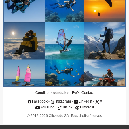
Qui sommes-nous
Contact
Clients
Conditions générales
FAQ
Protection des données
Assurance annulation
IA & Souveraineté
Politique IA & souveraineté numérique
Conditions générales
-
FAQ
-
Contact
Facebook
-
Instagram
-
LinkedIn
-
X
YouTube
-
TikTok
-
Pinterest
© 2012-2026 Clicktodo SA. Tous droits réservés