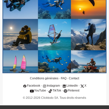
Qui sommes-nous
Contact
Clients
Conditions générales
FAQ
Protection des données
Assurance annulation
IA & Souveraineté
Politique IA & souveraineté numérique
Conditions générales
-
FAQ
-
Contact
Facebook
-
Instagram
-
LinkedIn
-
X
YouTube
-
TikTok
-
Pinterest
© 2012-2026 Clicktodo SA. Tous droits réservés