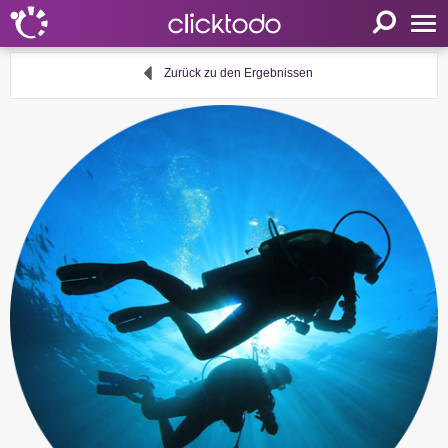
Startseite
Zurück zu den Ergebnissen
Einstellungen
Sprache
FR
EN
DE
Mein clicktodo
Anmelden
Registrieren
Warenkorb
Aktivität anbieten
Nützliche Links