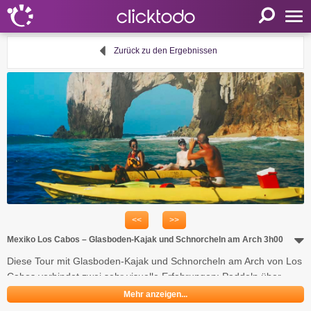
Startseite
Zurück zu den Ergebnissen
Einstellungen
Sprache
FR
EN
DE
Mein clicktodo
Anmelden
<<
>>
Registrieren
Mexiko Los Cabos – Glasboden-Kajak und Schnorcheln am Arch 3h00
Warenkorb
Diese Tour mit Glasboden-Kajak und Schnorcheln am Arch von Los
Aktivität anbieten
Cabos verbindet zwei sehr visuelle Erfahrungen: Paddeln über
Nützliche Links
klarem Wasser mit Blick auf den Meeresgrund unter dem Kajak und
Mehr anzeigen...
anschließend Schnorcheln nahe einem ikonischen Ort von Baja